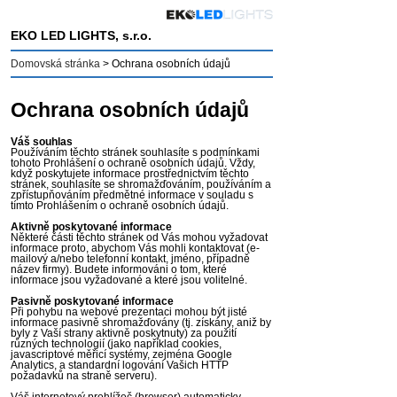
EKO LED LIGHTS, s.r.o.
Domovská stránka
>
Ochrana osobních údajů
Ochrana osobních údajů
Váš souhlas
Používáním těchto stránek souhlasíte s podmínkami
tohoto Prohlášení o ochraně osobních údajů. Vždy,
když poskytujete informace prostřednictvím těchto
stránek, souhlasíte se shromažďováním, používáním a
zpřístupňováním předmětné informace v souladu s
tímto Prohlášením o ochraně osobních údajů.
Aktivně poskytované informace
Některé části těchto stránek od Vás mohou vyžadovat
informace proto, abychom Vás mohli kontaktovat (e-
mailový a/nebo telefonní kontakt, jméno, případně
název firmy). Budete informováni o tom, které
informace jsou vyžadované a které jsou volitelné.
Pasivně poskytované informace
Při pohybu na webové prezentaci mohou být jisté
informace pasivně shromažďovány (tj. získány, aniž by
byly z Vaší strany aktivně poskytnuty) za použití
různých technologií (jako například cookies,
javascriptové měřicí systémy, zejména Google
Analytics, a standardní logování Vašich HTTP
požadavků na straně serveru).
Váš internetový prohlížeč (browser) automaticky