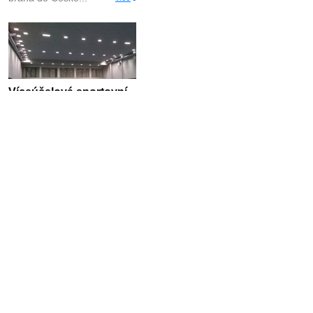
Víceúčelová sportovní
hala Véska, úsp. 75,7 %
Mezi bezesporu inspirující a
následováníhodný projekt
z jara roku...
více
CARLA spol. s.r.o. Dvůr
Králové, úspora 64 %
Společnost CARLA spol.
s.r.o. Dvůr Králové nad
Labem byla založena...
více