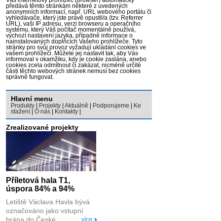
předává těmto stránkám některé z uvedených
anonymních informací, např. URL webového portálu či
vyhledávače, který jste právě opustil/a (tzv. Referrer
URL), vaši IP adresu, verzi browseru a operačního
systému, který Váš počítač momentálně používá,
výchozí nastavení jazyka, případně informace o
nainstalovaných doplňcích Vašeho prohlížeče. Tyto
stránky pro svůj provoz vyžadují ukládání cookies ve
vašem prohlížeči. Můžete jej nastavit tak, aby Vás
informoval v okamžiku, kdy je cookie zaslána, anebo
cookies zcela odmítnout či zakázat, nicméně určité
části těchto webových stránek nemusí bez cookies
správně fungovat.
Hlavní menu
Produkty
|
Projekty
|
Aktuálně
|
Podporujeme
|
Ke
stažení
|
O nás
|
Kontakty
|
Zrealizované projekty
Příletová hala T1,
úspora 84% a 94%
Letiště Václava Havla bývá
označováno jako vstupní
brána do České...
více